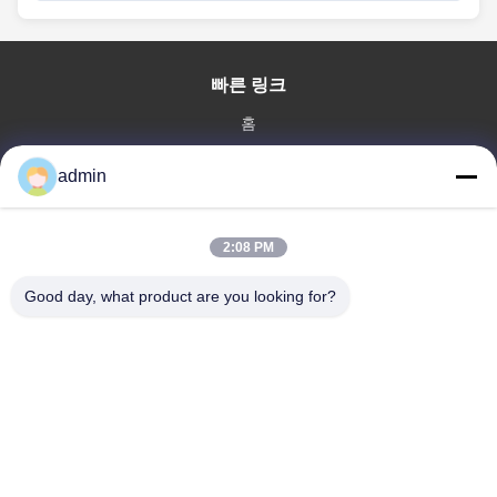
빠른 링크
홈
제품 소개
admin
VR 쇼
회사 소개
공장 투어
2:08 PM
품질 관리
Good day, what product are you looking for?
연락처
견적 요청
뉴스
Dongying Linguang New Material Technology Co., Ltd.
86-532-132101-34683
topsales@linguangcmc.com