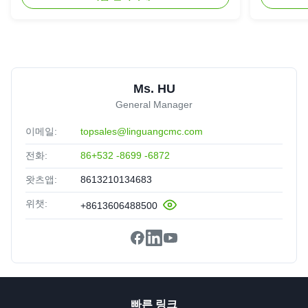
Indonesia
Oct 23.2025
We are satisfied with the qulaity and stability of your
products. They work perfectly in our production
Ms. HU
General Manager
이메일:
topsales@linguangcmc.com
전화:
86+532 -8699 -6872
왓츠앱:
8613210134683
위챗:
+8613606488500
빠른 링크