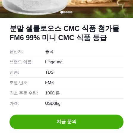
분말 셀룰로오스 CMC 식품 첨가물
FM6 99% 미니 CMC 식품 등급
원산지:
중국
브랜드 이름:
Lingaung
인증:
TDS
모델 번호:
FM6
최소 주문 수량:
1000 톤
가격:
USD3kg
지금 문의