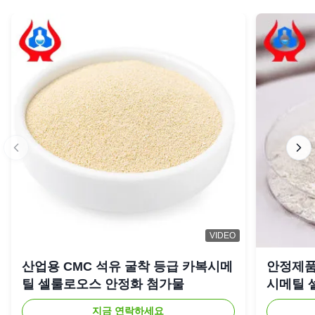
스타 5명
100%
별 4개
0
3 별
0
별 2개
0
별 1개
0
Marina
★★★★★
★★★★★
M
Canada
Feb 24.2026
Compared with other supplier, your quality is more stable
and the service is more professional
Eric
★★★★★
★★★★★
E
Egypt
Nov 20.2025
VIDEO
The dissolution rate is fast and stable, greatly imporves our
product efficiency. Highly recommended
산업용 CMC 석유 굴착 등급 카복시메
안정제품
틸 셀룰로오스 안정화 첨가물
시메틸 
fany
★★★★★
★★★★★
F
지금 연락하세요