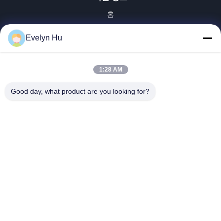
홈
제품 소개
Evelyn Hu
VR 쇼
회사 소개
공장 투어
1:28 AM
품질 관리
Good day, what product are you looking for?
연락처
견적 요청
뉴스
Dongying Linguang New Material Technology Co., Ltd.
86-532-132101-34683
topsales@linguangcmc.com
따라와