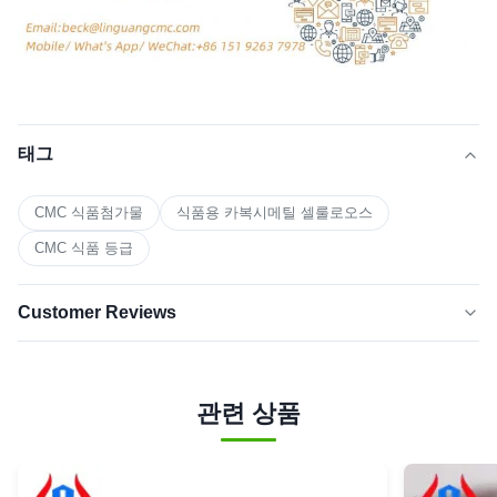
태그
CMC 식품첨가물
식품용 카복시메틸 셀룰로오스
CMC 식품 등급
Customer Reviews
5.0
★★★★★
★★★★★
최근 50개의 리뷰를 바탕으로
관련 상품
스타 5명
100%
별 4개
0