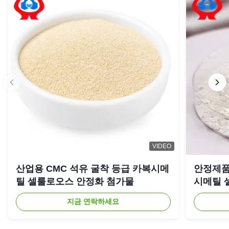
3 별
0
별 2개
0
별 1개
0
Marina
★★★★★
★★★★★
M
Canada
Feb 24.2026
Compared with other supplier, your quality is more stable
and the service is more professional
VIDEO
산업용 CMC 석유 굴착 등급 카복시메
안정제품
틸 셀룰로오스 안정화 첨가물
시메틸 
지금 연락하세요