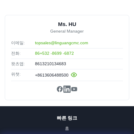
Ms. HU
General Manager
이메일:
topsales@linguangcmc.com
전화:
86+532 -8699 -6872
왓츠앱:
8613210134683
위챗:
+8613606488500
빠른 링크
홈