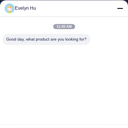
제품 소개
Evelyn Hu
VR 쇼
회사 소개
공장 투어
11:40 AM
품질 관리
Good day, what product are you looking for?
연락처
견적 요청
뉴스
Dongying Linguang New Material Technology Co., Ltd.
86-532-132101-34683
topsales@linguangcmc.com
따라와