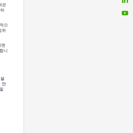
력은
합하
과적으
범위
시멘
리합니
 설
 안
 및