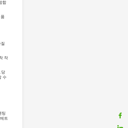
함합
제품
가질
착 작
.당
할 수
멘팅
 메트