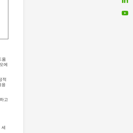
도움
리오에
정적
적응
전하고
 세