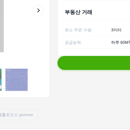
부동산 거래
최소 주문 수량:
3미터
공급능력:
하루 60M
셀룰로오스 gomme