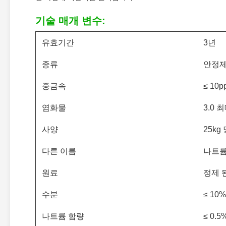
기술 매개 변수:
유효기간
3년
종류
안정제
중금속
≤ 10p
염화물
3.0 
사양
25kg
다른 이름
나트륨
원료
정제 
수분
≤ 10%
나트륨 함량
≤ 0.5