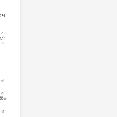
로세
 식
되었으
u,
확신
 점
제품은
 생