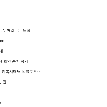
, 두꺼워주는 물질
pm
최대
 당 초안 종이 봉지
 카복시메틸 셀룰로오스
된 면
%